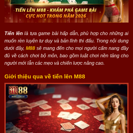
Tiến lên
là tựa game bài hấp dẫn, phù hợp cho những ai
muốn rèn luyện tư duy và bản lĩnh thi đấu. Trong nội dung
dưới đây,
M88
sẽ mang đến cho mọi người cẩm nang đầy
đủ về cách chơi bộ môn, bao gồm luật chơi nền tảng cho
người mới lẫn các mẹo và chiến lược nâng cao.
Giới thiệu qua về tiến lên M88