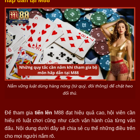
hấp dẫn tại M88
Nắm vững luật dùng hàng nóng (tứ quý, đôi thông) để chặt heo
đối thủ.
Để tham gia
tiến lên
M88 đạt hiệu quả cao, hội viên cần
hiểu rõ luật chơi cũng như cách vận hành của từng ván
đấu. Nội dung dưới đây sẽ chia sẻ cụ thể những điều trên
cho mọi người nắm rõ.