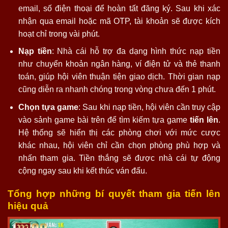
email, số điện thoại để hoàn tất đăng ký. Sau khi xác
nhận qua email hoặc mã OTP, tài khoản sẽ được kích
hoạt chỉ trong vài phút.
Nạp tiền
: Nhà cái hỗ trợ đa dạng hình thức nạp tiền
như chuyển khoản ngân hàng, ví điện tử và thẻ thanh
toán, giúp hội viên thuận tiện giao dịch. Thời gian nạp
cũng diễn ra nhanh chóng trong vòng chưa đến 1 phút.
Chọn tựa game
: Sau khi nạp tiền, hội viên cần truy cập
vào sảnh game bài trên để tìm kiếm tựa game
tiến lên
.
Hệ thống sẽ hiển thị các phòng chơi với mức cược
khác nhau, hội viên chỉ cần chọn phòng phù hợp và
nhấn tham gia. Tiền thắng sẽ được nhà cái tự động
cộng ngay sau khi kết thúc ván đấu.
Tổng hợp những bí quyết tham gia tiến lên
hiệu quả