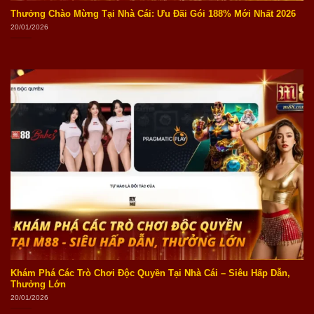
Thưởng Chào Mừng Tại Nhà Cái: Ưu Đãi Gói 188% Mới Nhất 2026
20/01/2026
Khám Phá Các Trò Chơi Độc Quyền Tại Nhà Cái – Siêu Hấp Dẫn,
Thưởng Lớn
20/01/2026