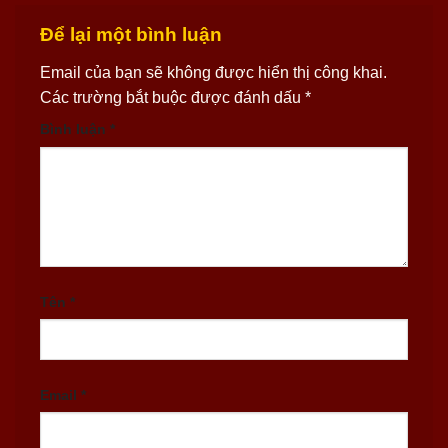
Để lại một bình luận
Email của bạn sẽ không được hiển thị công khai.
Các trường bắt buộc được đánh dấu
*
Bình luận
*
Tên
*
Email
*