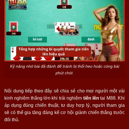
Kỹ năng nhớ bài đã đánh để tránh bị thối heo hoặc cóng bài
phút chót.
Nội dung tiếp theo đây sẽ chia sẻ cho mọi người một vài
kinh nghiệm thắng lớn khi trải nghiệm
tiến lên
tại M88. Khi
áp dụng đúng chiến thuật, tư duy hợp lý, người tham gia
sẽ có thể gia tăng đáng kể cơ hội giành chiến thắng trước
đối thủ.