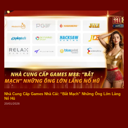
Nhà Cung Cấp Games Nhà Cái: “Bắt Mạch” Những Ông Lớn Làng
Nổ Hũ
20/01/2026