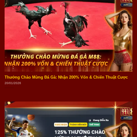
Thưởng Chào Mừng Đá Gà: Nhận 200% Vốn & Chiến Thuật Cược
20/01/2026