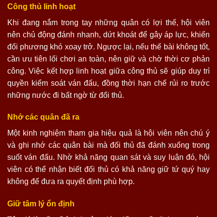
Công thủ linh hoạt
Khi đang nắm trong tay những quân có lợi thế, hội viên
nên chủ động đánh nhanh, dứt khoát để gây áp lực, khiến
đối phương khó xoay trở. Ngược lại, nếu thế bài không tốt,
cần ưu tiên lối chơi an toàn, nên giữ và chờ thời cơ phản
công. Việc kết hợp linh hoạt giữa công thủ sẽ giúp duy trì
quyền kiểm soát ván đấu, đồng thời hạn chế rủi ro trước
những nước đi bất ngờ từ đối thủ.
Nhớ các quân đã ra
Một kinh nghiệm tham gia hiệu quả là hội viên nên chú ý
và ghi nhớ các quân bài mà đối thủ đã đánh xuống trong
suốt ván đấu. Nhờ khả năng quan sát và suy luận đó, hội
viên có thể nhận biết đối thủ có khả năng giữ tứ quý hay
không để đưa ra quyết định phù hợp.
Giữ tâm lý ổn định