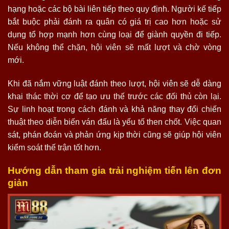
hạng hoặc các bộ bài liên tiếp theo quy định. Người kế tiếp
bắt buộc phải đánh ra quân có giá trị cao hơn hoặc sử
dụng tổ hợp mạnh hơn cùng loại để giành quyền đi tiếp.
Nếu không thể chặn, hội viên sẽ mất lượt và chờ vòng
mới.
Khi đã nắm vững luật đánh theo lượt, hội viên sẽ dễ dàng
khai thác thời cơ để tạo ưu thế trước các đối thủ còn lại.
Sự linh hoạt trong cách đánh và khả năng thay đổi chiến
thuật theo diễn biến ván đấu là yếu tố then chốt. Việc quan
sát, phán đoán và phản ứng kịp thời cũng sẽ giúp hội viên
kiểm soát thế trận tốt hơn.
Hướng dẫn tham gia trải nghiệm tiến lên đơn
giản