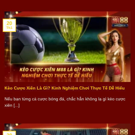
20
Th1
Kèo Cược Xiên Là Gì? Kinh Nghiệm Chơi Thực Tế Dễ Hiểu
Nếu bạn từng cá cược bóng đá, chắc hẳn không lạ gì kèo cược
xiên [...]