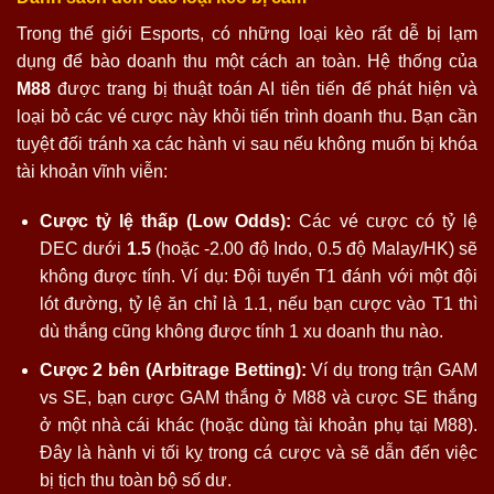
Trong thế giới Esports, có những loại kèo rất dễ bị lạm
dụng để bào doanh thu một cách an toàn. Hệ thống của
M88
được trang bị thuật toán AI tiên tiến để phát hiện và
loại bỏ các vé cược này khỏi tiến trình doanh thu. Bạn cần
tuyệt đối tránh xa các hành vi sau nếu không muốn bị khóa
tài khoản vĩnh viễn:
Cược tỷ lệ thấp (Low Odds):
Các vé cược có tỷ lệ
DEC dưới
1.5
(hoặc -2.00 độ Indo, 0.5 độ Malay/HK) sẽ
không được tính. Ví dụ: Đội tuyển T1 đánh với một đội
lót đường, tỷ lệ ăn chỉ là 1.1, nếu bạn cược vào T1 thì
dù thắng cũng không được tính 1 xu doanh thu nào.
Cược 2 bên (Arbitrage Betting):
Ví dụ trong trận GAM
vs SE, bạn cược GAM thắng ở M88 và cược SE thắng
ở một nhà cái khác (hoặc dùng tài khoản phụ tại M88).
Đây là hành vi tối kỵ trong cá cược và sẽ dẫn đến việc
bị tịch thu toàn bộ số dư.