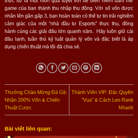
thực sự là một món quà tuyệt vời để biến niềm đam mê
game của bạn thành thu nhập thụ động. Với số vốn được
nhân lên gần gấp 3, bạn hoàn toàn có thể tự tin trải nghiệm
cảm giác của một “nhà đầu tư Esports” thực thụ, đồng
hành cùng các giải đấu lớn quanh năm. Hãy luôn giữ cái
đầu lạnh, tuân thủ kỷ luật quản lý vốn và đặc biệt là áp
dụng chiến thuật mà tôi đã chia sẻ.
Thưởng Chào Mừng Đá Gà:
Thành Viên VIP: Đặc Quyền
Nhận 200% Vốn & Chiến
“Vua” & Cách Leo Rank
Thuật Cược
Nhanh
Bài viết liên quan: