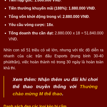
Tiền nạp gốc:
1.000.000 VNĐ
.
Tiền thưởng khuyến mãi (188%):
1.880.000 VNĐ
.
Tổng vốn khởi động trong ví:
2.880.000 VNĐ
.
Yêu cầu vòng cược:
18x
.
Tổng doanh thu cần đạt:
2.880.000 x 18 = 51.840.000
VNĐ.
Nhìn con số 51 triệu có vẻ lớn, nhưng với tốc độ diễn ra
nhanh của các trận đấu Esports (trung bình 30-40
phút/trận), việc hoàn thành nó trong 30 ngày là hoàn toàn
khả thi.
Xem thêm: Nhận thêm ưu đãi khi chơi
thể thao truyền thống với
Thưởng
chào mừng M thể thao
.
Danh sách đen các loại kèo bị cấm