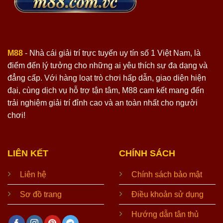
M88
- Nhà cái giải trí trực tuyến uy tín số 1 Việt Nam, là
điểm đến lý tưởng cho những ai yêu thích sự đa dạng và
đẳng cấp. Với hàng loạt trò chơi hấp dẫn, giao diện hiện
đại, cùng dịch vụ hỗ trợ tận tâm, M88 cam kết mang đến
trải nghiệm giải trí đỉnh cao và an toàn nhất cho người
chơi!
LIÊN KẾT
CHÍNH SÁCH
Liên hệ
Chính sách bảo mật
Sơ đồ trang
Điều khoản sử dụng
Hướng dẫn tân thủ