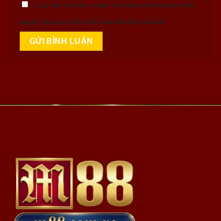
Lưu tên của tôi, email, và trang web trong trình
duyệt này cho lần bình luận kế tiếp của tôi.