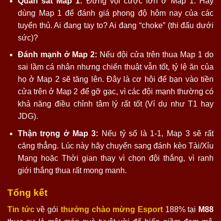
Quan sát Map 1:
Đừng vội cược lớn ở Map 1. Hãy
dùng Map 1 để đánh giá phong độ hôm nay của các
tuyển thủ. Ai đang tay to? Ai đang “choke” (thi đấu dưới
sức)?
Đánh mạnh ở Map 2:
Nếu đội cửa trên thua Map 1 do
sai lầm cá nhân nhưng chiến thuật vẫn tốt, tỷ lệ ăn của
họ ở Map 2 sẽ tăng lên. Đây là cơ hội để bạn vào tiền
cửa trên ở Map 2 để gỡ gạc, vì các đội mạnh thường có
khả năng điều chỉnh tâm lý rất tốt (Ví dụ như T1 hay
JDG).
Thận trọng ở Map 3:
Nếu tỷ số là 1-1, Map 3 sẽ rất
căng thẳng. Lúc này hãy chuyển sang đánh kèo Tài/Xỉu
Mạng hoặc Thời gian thay vì chọn đội thắng, vì ranh
giới thắng thua rất mong manh.
Tổng kết
Tin tức
về gói
thưởng chào mừng Esport
188% tại
M88