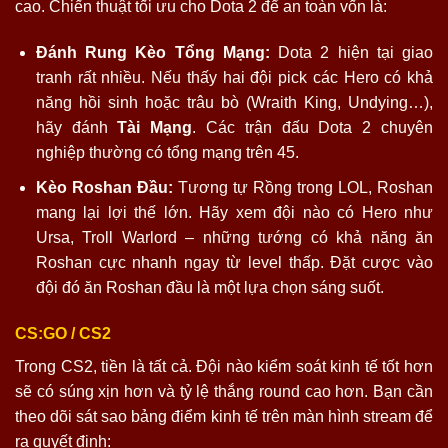
cao. Chiến thuật tối ưu cho Dota 2 để an toàn vốn là:
Đánh Rung Kèo Tổng Mạng:
Dota 2 hiện tại giao
tranh rất nhiều. Nếu thấy hai đội pick các Hero có khả
năng hồi sinh hoặc trâu bò (Wraith King, Undying…),
hãy đánh
Tài Mạng
. Các trận đấu Dota 2 chuyên
nghiệp thường có tổng mạng trên 45.
Kèo Roshan Đầu:
Tương tự Rồng trong LOL, Roshan
mang lại lợi thế lớn. Hãy xem đội nào có Hero như
Ursa, Troll Warlord – những tướng có khả năng ăn
Roshan cực nhanh ngay từ level thấp. Đặt cược vào
đội đó ăn Roshan đầu là một lựa chọn sáng suốt.
CS:GO / CS2
Trong CS2, tiền là tất cả. Đội nào kiểm soát kinh tế tốt hơn
sẽ có súng xịn hơn và tỷ lệ thắng round cao hơn. Bạn cần
theo dõi sát sao bảng điểm kinh tế trên màn hình stream để
ra quyết định: