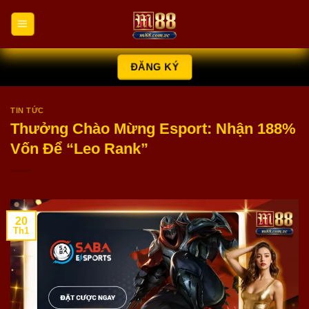
Chuyển
đến
nội
dung
ĐĂNG KÝ
TIN TỨC
Thưởng Chào Mừng Esport: Nhận 188%
Vốn Để “Leo Rank”
20
Th1