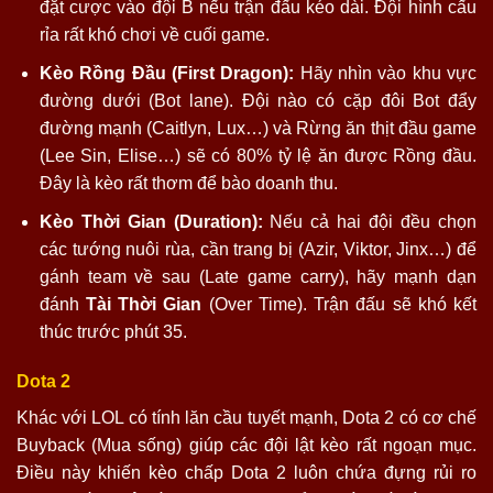
đặt cược vào đội B nếu trận đấu kéo dài. Đội hình cấu
rỉa rất khó chơi về cuối game.
Kèo Rồng Đầu (First Dragon):
Hãy nhìn vào khu vực
đường dưới (Bot lane). Đội nào có cặp đôi Bot đẩy
đường mạnh (Caitlyn, Lux…) và Rừng ăn thịt đầu game
(Lee Sin, Elise…) sẽ có 80% tỷ lệ ăn được Rồng đầu.
Đây là kèo rất thơm để bào doanh thu.
Kèo Thời Gian (Duration):
Nếu cả hai đội đều chọn
các tướng nuôi rùa, cần trang bị (Azir, Viktor, Jinx…) để
gánh team về sau (Late game carry), hãy mạnh dạn
đánh
Tài Thời Gian
(Over Time). Trận đấu sẽ khó kết
thúc trước phút 35.
Dota 2
Khác với LOL có tính lăn cầu tuyết mạnh, Dota 2 có cơ chế
Buyback (Mua sống) giúp các đội lật kèo rất ngoạn mục.
Điều này khiến kèo chấp Dota 2 luôn chứa đựng rủi ro