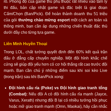
rổ. Phong độ của game thủ phụ thuộc rất nhiều vào tâm lý
thi đấu, bản cập nhật game và đặc biệt là giai đoạn
Cấm/Chọn (Ban/Pick). Để hoàn thành doanh thu 51 triệu
của gói
thưởng chào mừng esport
một cách an toàn và
thông minh, bạn cần áp dụng những chiến thuật đặc thù
dưới đây cho từng tựa game.
Liên Minh Huyền Thoại
Trong LOL, chất tướng quyết định đến 60% kết quả trận
đấu ở đẳng cấp chuyên nghiệp. Một đội hình khắc chế
cứng sẽ giúp đội yếu hơn có cơ hội thắng rất cao trước đội
mạnh. Bạn cần chú ý những điểm sau khi soi kèo Live
(trong trận) sau khi Ban/Pick xong:
Đội hình cấu rỉa (Poke) vs Đội hình giao tranh tổng
(Combat):
Nếu đội A có đội hình cấu rỉa mạnh (Jayce,
Varus, Xerath) nhưng đội B lại có nhiều tướng hồi phục
hoặc mở giao tranh mạnh (Ornn, Maokai), hãy cân nhắc