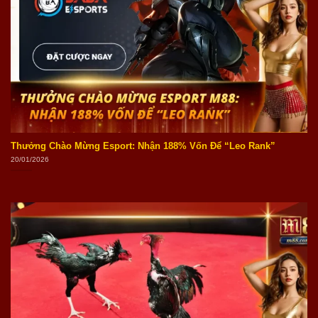
Thưởng Chào Mừng Esport: Nhận 188% Vốn Để “Leo Rank”
20/01/2026