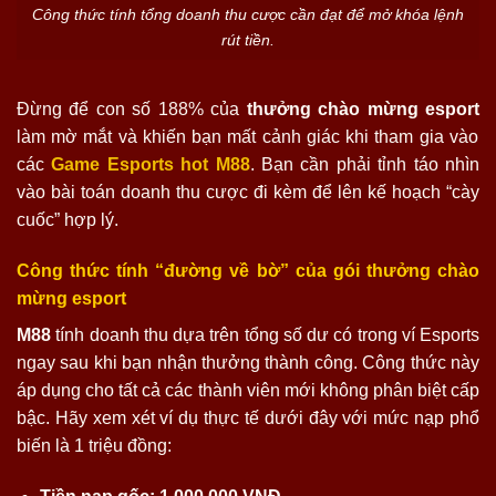
Công thức tính tổng doanh thu cược cần đạt để mở khóa lệnh
rút tiền.
Đừng để con số 188% của
thưởng chào mừng esport
làm mờ mắt và khiến bạn mất cảnh giác khi tham gia vào
các
Game Esports hot M88
. Bạn cần phải tỉnh táo nhìn
vào bài toán doanh thu cược đi kèm để lên kế hoạch “cày
cuốc” hợp lý.
Công thức tính “đường về bờ” của gói thưởng chào
mừng esport
M88
tính doanh thu dựa trên tổng số dư có trong ví Esports
ngay sau khi bạn nhận thưởng thành công. Công thức này
áp dụng cho tất cả các thành viên mới không phân biệt cấp
bậc. Hãy xem xét ví dụ thực tế dưới đây với mức nạp phổ
biến là 1 triệu đồng: