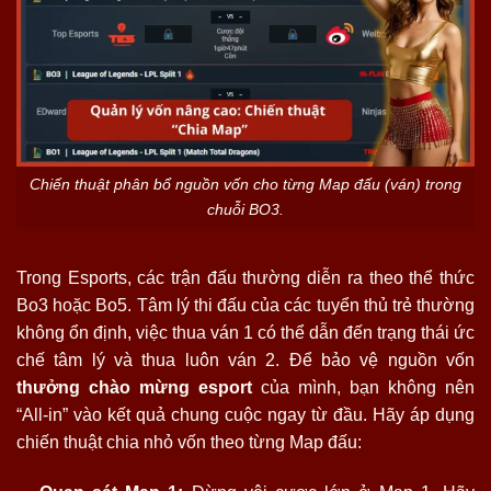
Chiến thuật phân bổ nguồn vốn cho từng Map đấu (ván) trong
chuỗi BO3.
Trong Esports, các trận đấu thường diễn ra theo thể thức
Bo3 hoặc Bo5. Tâm lý thi đấu của các tuyển thủ trẻ thường
không ổn định, việc thua ván 1 có thể dẫn đến trạng thái ức
chế tâm lý và thua luôn ván 2. Để bảo vệ nguồn vốn
thưởng chào mừng esport
của mình, bạn không nên
“All-in” vào kết quả chung cuộc ngay từ đầu. Hãy áp dụng
chiến thuật chia nhỏ vốn theo từng Map đấu: