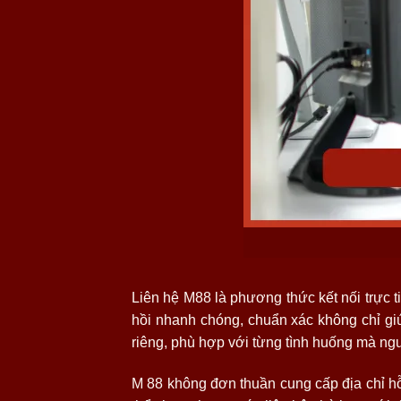
Liên hệ M88 là phương thức kết nối trực 
hồi nhanh chóng, chuẩn xác không chỉ giú
riêng, phù hợp với từng tình huống mà ng
M 88 không đơn thuần cung cấp địa chỉ hỗ