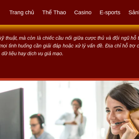
Trang chủ
Thể Thao
Casino
E-sports
Sản
ỹ thuật, mà còn là chiếc cầu nối giữa cược thủ và đội ngũ hỗ t
mọi tình huống cần giải đáp hoặc xử lý vấn đề. Địa chỉ hỗ trợ
, dữ liệu hay dịch vụ giả mạo.