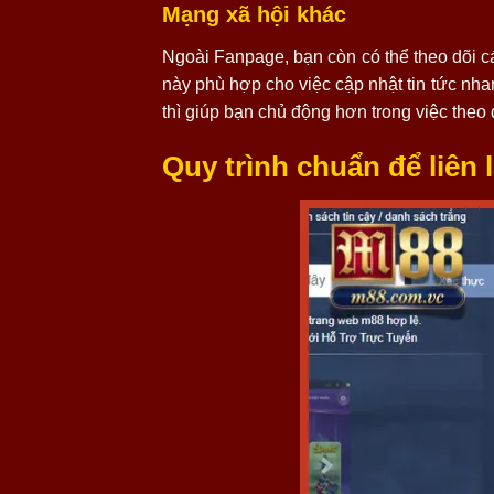
Mạng xã hội khác
Ngoài Fanpage, bạn còn có thể theo dõi 
này phù hợp cho việc cập nhật tin tức nha
thì giúp bạn chủ động hơn trong việc theo
Quy trình chuẩn để liên 