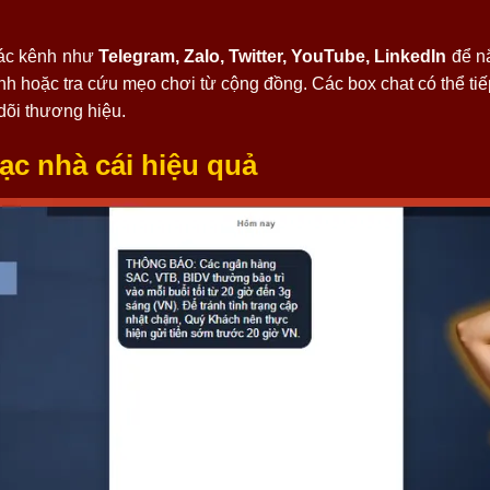
các kênh như
Telegram, Zalo, Twitter, YouTube, LinkedIn
để nắ
nh hoặc tra cứu mẹo chơi từ cộng đồng. Các box chat có thể ti
 dõi thương hiệu.
lạc nhà cái hiệu quả