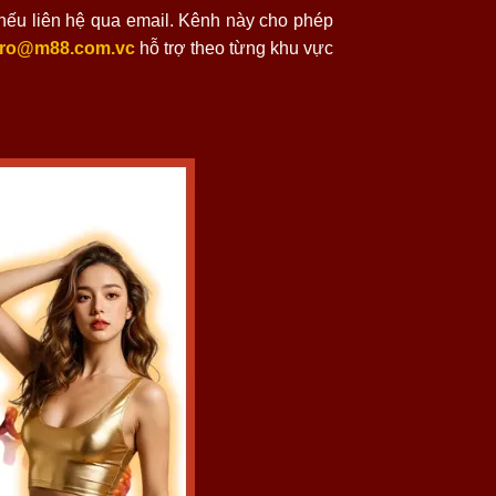
 nếu liên hệ qua email. Kênh này cho phép
tro@m88.com.vc
hỗ trợ theo từng khu vực