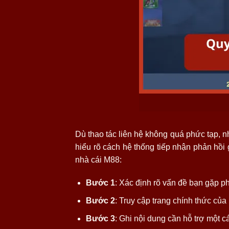
Dù thao tác liên hệ không quá phức tạp, n
hiểu rõ cách hệ thống tiếp nhận phản hồi g
nhà cái M88:
Bước 1
: Xác định rõ vấn đề bạn gặp ph
Bước 2
: Truy cập trang chính thức củ
Bước 3
: Ghi nội dung cần hỗ trợ một cá