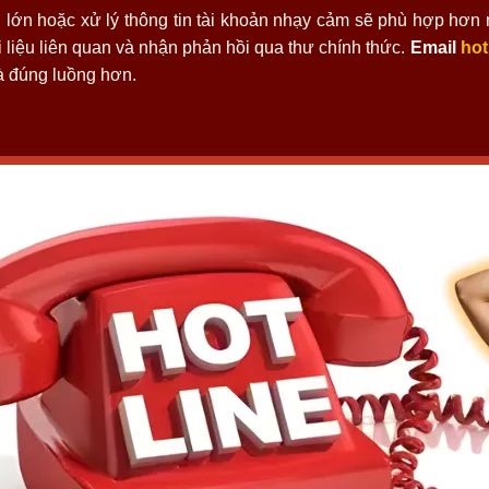
h lớn hoặc xử lý thông tin tài khoản nhạy cảm sẽ phù hợp hơn
ài liệu liên quan và nhận phản hồi qua thư chính thức.
Email
ho
và đúng luồng hơn.