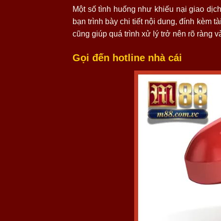
Một số tình huống như khiếu nại giao dịc
bạn trình bày chi tiết nội dung, đính kèm t
cũng giúp quá trình xử lý trở nên rõ ràng 
Gọi đến hotline nhà cái