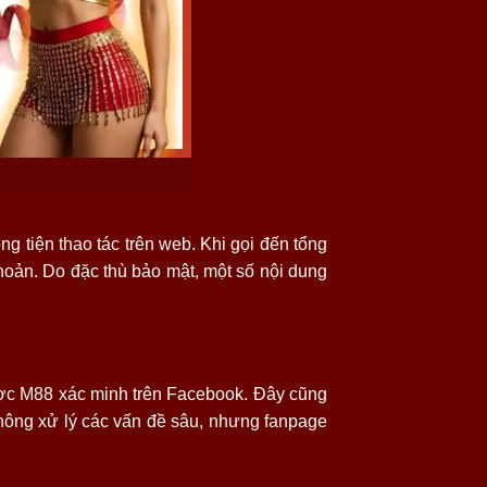
ng tiện thao tác trên web. Khi gọi đến tổng
hoản. Do đặc thù bảo mật, một số nội dung
được M88 xác minh trên Facebook. Đây cũng
 không xử lý các vấn đề sâu, nhưng fanpage