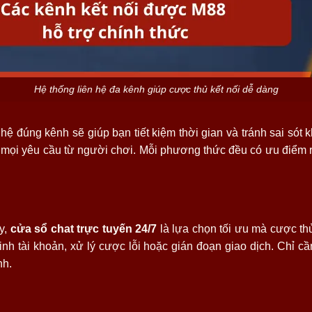
Hệ thống liên hệ đa kênh giúp cược thủ kết nối dễ dàng
n hệ đúng kênh sẽ giúp bạn tiết kiệm thời gian và tránh sai sót
i mọi yêu cầu từ người chơi. Mỗi phương thức đều có ưu điểm r
y,
cửa sổ chat trực tuyến 24/7
là lựa chọn tối ưu mà cược th
nh tài khoản, xử lý cược lỗi hoặc gián đoạn giao dịch. Chỉ cần
nh.