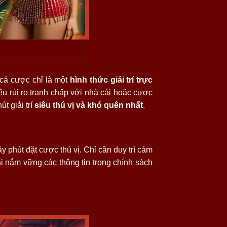
 cá cược chỉ là một
hình thức giải trí trực
ểu rủi ro tranh chấp với nhà cái hoặc cược
t giải trí
siêu thú vị và khó quên nhất
.
 phút đặt cược thú vị. Chỉ cần duy trì cảm
i nắm vững các thông tin trong chính sách