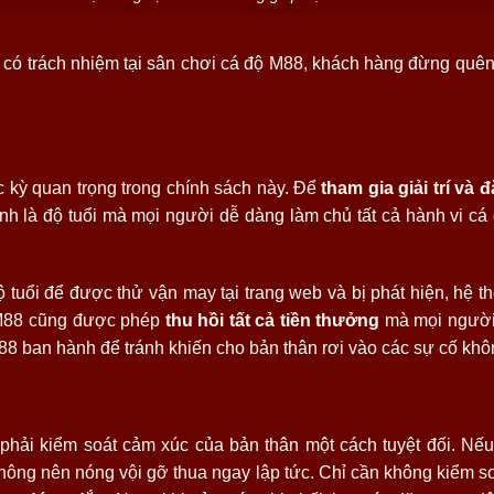
 có trách nhiệm tại sân chơi cá độ M88, khách hàng đừng quên
 kỳ quan trọng trong chính sách này. Để
tham gia giải trí và 
chính là độ tuổi mà mọi người dễ dàng làm chủ tất cả hành vi c
 tuổi để được thử vận may tại trang web và bị phát hiện, hệ
 M88 cũng được phép
thu hồi tất cả tiền thưởng
mà mọi người 
M88 ban hành để tránh khiến cho bản thân rơi vào các sự cố k
phải kiểm soát cảm xúc của bản thân một cách tuyệt đối. Nếu
i không nên nóng vội gỡ thua ngay lập tức. Chỉ cần không kiểm