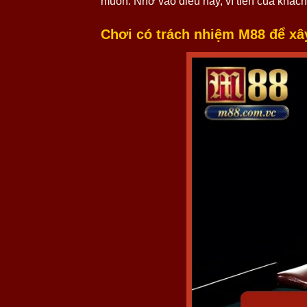
muốn. Nhờ vào điều này, ví tiền của khách
Chơi có trách nhiệm M88 để x