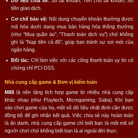
Dữ liệu chia sẻ:
Số tài khoản, Tên chủ tài khoản, Số
tiền giao dịch.
Cơ chế bảo vệ:
Nội dung chuyển khoản thường được
mã hóa dưới dạng mua bán hàng hóa thông thường
(như “Mua quần áo”, “Thanh toán dịch vụ”) chứ không
ghi là “Nạp tiền cá độ”, giúp bạn tránh sự soi mói của
ngân hàng.
Đối tác:
Chỉ làm việc với các cổng thanh toán uy tín có
chứng chỉ PCI DSS.
Nhà cung cấp game & Đơn vị kiểm toán
M88
là nền tảng tích hợp game từ nhiều nhà cung cấp
khác nhau (như Playtech, Microgaming, Saba). Khi bạn
vào chơi game của họ, một số dữ liệu nhất định cần được
đồng bộ để ghi nhận kết quả. Việc chia sẻ này hoàn toàn
là ẩn danh, nhà cung cấp game chỉ biết bạn là một mã số
người chơi chứ không biết bạn là ai ngoài đời thực.