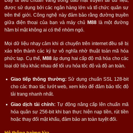
Đây là tiêu chuẩn vàng trong bảo mật truyền tải dữ liệu,
được sử dụng bởi các ngân hàng lớn và tổ chức quân sự
trên thế giới. Công nghệ này đảm bảo rằng đường truyền
giữa điện thoại của bạn và máy chủ
M88
là một đường
hầm bí mật không ai có thể nhòm ngó.
Mọi dữ liệu nhạy cảm khi di chuyển trên internet đều sẽ bị
xáo trộn thành các ký tự vô nghĩa nhờ thuật toán mã hóa
phức tạp. Cụ thể,
M88
áp dụng hai cấp độ mã hóa cho các
loại dữ liệu khác nhau để tối ưu hóa tốc độ và độ an toàn.
Giao tiếp thông thường:
Sử dụng chuẩn SSL 128-bit
cho các thao tác lướt web, xem kèo để đảm bảo tốc độ
tải trang nhanh nhất.
Giao dịch tài chính:
Tự động nâng cấp lên chuẩn mã
hóa quân sự 256-bit khi bạn thực hiện nạp tiền, rút tiền
hoặc thay đổi mật khẩu, đảm bảo an toàn tuyệt đối.
Hệ thống tường lửa