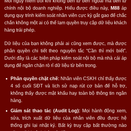
Mối nguy hiểm đôi khi không đến từ bên ngoài mà đến từ
chính nội bộ doanh nghiệp. Hiểu được điều này,
M88
áp
dụng quy trình kiểm soát nhân viên cực kỳ gắt gao để chắc
chắn không một ai có thể lạm quyền truy cập dữ liệu khách
hàng trái phép.
Dữ liệu của bạn không phải ai cũng xem được, mà được
phân quyền chi tiết theo nguyên tắc “Cần thì mới biết”.
Dưới đây là các biện pháp kiểm soát nội bộ mà nhà cái áp
dụng để ngăn chặn rò rỉ dữ liệu từ bên trong.
Phân quyền chặt chẽ:
Nhân viên CSKH chỉ thấy được
4 số cuối SĐT và lịch sử nạp rút cơ bản để hỗ trợ,
không thấy được mật khẩu hay toàn bộ thông tin ngân
hàng.
Giám sát thao tác (Audit Log):
Mọi hành động xem,
sửa, trích xuất dữ liệu của nhân viên đều được hệ
thống ghi lại nhật ký. Bất kỳ truy cập bất thường nào