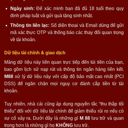
Ngày sinh:
Để xác minh bạn đã đủ 18 tuổi theo quy
định pháp luật và gửi quà tặng sinh nhật.
Thông tin liên lạc:
Số điện thoại và Email dùng để gửi
mã xác thực OTP và thông báo các thay đổi quan trọng
về tài khoản.
Dữ liệu tài chính & giao dịch
Mảng dữ liệu này liên quan trực tiếp đến túi tiền của bạn,
bao gồm lịch sử nạp rút và thông tin ngân hàng liên kết.
M88
xử lý dữ liệu này với cấp độ bảo mật cao nhất (PCI
DSS) để ngăn chặn mọi nguy cơ đánh cắp tiền từ tài
khoản.
Tuy nhiên, nhà cái cũng áp dụng nguyên tắc “thu thập tối
thiểu” đối với dữ liệu tài chính để giảm thiểu rủi ro nếu có
sự cố xảy ra. Dưới đây là những gì
M 88
lưu trữ và quan
trọng hơn là những gì họ
KHÔNG
lưu trữ.