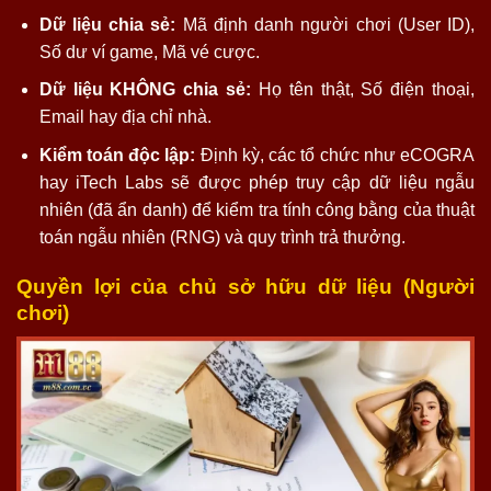
Dữ liệu chia sẻ:
Mã định danh người chơi (User ID),
Số dư ví game, Mã vé cược.
Dữ liệu KHÔNG chia sẻ:
Họ tên thật, Số điện thoại,
Email hay địa chỉ nhà.
Kiểm toán độc lập:
Định kỳ, các tổ chức như eCOGRA
hay iTech Labs sẽ được phép truy cập dữ liệu ngẫu
nhiên (đã ẩn danh) để kiểm tra tính công bằng của thuật
toán ngẫu nhiên (RNG) và quy trình trả thưởng.
Quyền lợi của chủ sở hữu dữ liệu (Người
chơi)