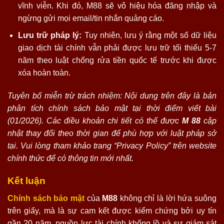
vĩnh viễn. Khi đó, M88 sẽ vô hiệu hóa đăng nhập và
ngừng gửi mọi email/tin nhắn quảng cáo.
Lưu trữ pháp lý:
Tuy nhiên, lưu ý rằng một số dữ liệu
giao dịch tài chính vẫn phải được lưu trữ tối thiểu 5-7
năm theo luật chống rửa tiền quốc tế trước khi được
xóa hoàn toàn.
Tuyên bố miễn trừ trách nhiệm: Nội dung trên đây là bản
phân tích chính sách bảo mật tại thời điểm viết bài
(01/2026). Các điều khoản chi tiết có thể được
M 88
cập
nhật thay đổi theo thời gian để phù hợp với luật pháp sở
tại. Vui lòng tham khảo trang “Privacy Policy” trên website
chính thức để có thông tin mới nhất.
Kết luận
Chính sách bảo mật
của
M88
không chỉ là lời hứa suông
trên giấy, mà là sự cam kết được kiểm chứng bởi uy tín
gần 20 năm, nguồn lực tài chính khổng lồ và sự giám sát