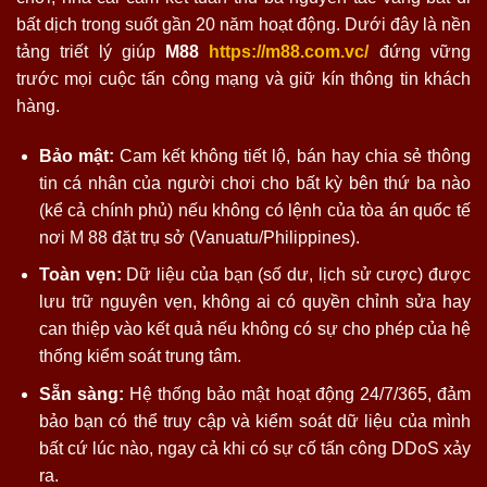
bất dịch trong suốt gần 20 năm hoạt động. Dưới đây là nền
tảng triết lý giúp
M
88
https://m88.com.vc/
đứng vững
trước mọi cuộc tấn công mạng và giữ kín thông tin khách
hàng.
Bảo mật:
Cam kết không tiết lộ, bán hay chia sẻ thông
tin cá nhân của người chơi cho bất kỳ bên thứ ba nào
(kể cả chính phủ) nếu không có lệnh của tòa án quốc tế
nơi M 88 đặt trụ sở (Vanuatu/Philippines).
Toàn vẹn:
Dữ liệu của bạn (số dư, lịch sử cược) được
lưu trữ nguyên vẹn, không ai có quyền chỉnh sửa hay
can thiệp vào kết quả nếu không có sự cho phép của hệ
thống kiểm soát trung tâm.
Sẵn sàng:
Hệ thống bảo mật hoạt động 24/7/365, đảm
bảo bạn có thể truy cập và kiểm soát dữ liệu của mình
bất cứ lúc nào, ngay cả khi có sự cố tấn công DDoS xảy
ra.